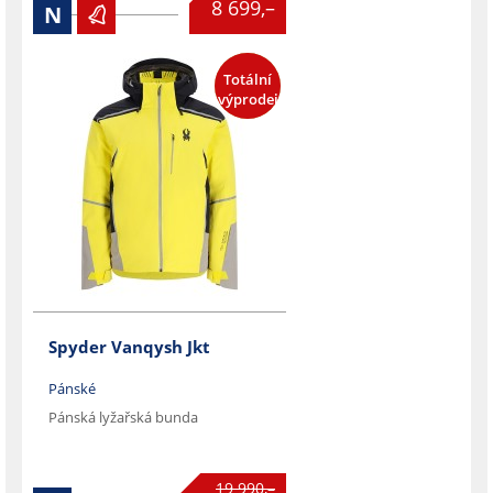
8 699,–
N

%
Totální
SLEVA
výprodej
Spyder Vanqysh Jkt
Pánské
Pánská lyžařská bunda

19 990,–