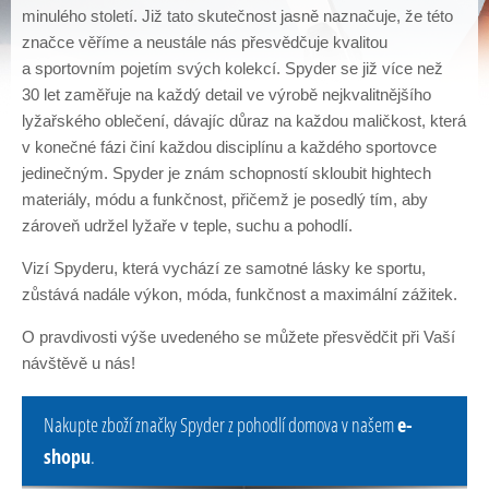
minulého století. Již tato skutečnost jasně naznačuje, že této
značce věříme a neustále nás přesvědčuje kvalitou
a sportovním pojetím svých kolekcí. Spyder se již více než
30 let zaměřuje na každý detail ve výrobě nejkvalitnějšího
lyžařského oblečení, dávajíc důraz na každou maličkost, která
v konečné fázi činí každou disciplínu a každého sportovce
Posledním přírůstkem do našeho portfolia
lyží
, kde se
zaměřujeme zejména na nejvyšší kvalitu je značka
jedinečným. Spyder je znám schopností skloubit hightech
založená truhlářem Josefem Stöckli v roce 1935, která
materiály, módu a funkčnost, přičemž je posedlý tím, aby
dnes patří k již tradičním výrobcům lyží a lyžařského
materiálu, a jako jedna z mála odolala konkurenci velkých
zároveň udržel lyžaře v teple, suchu a pohodlí.
nadnárodních výrobních koncernů. Dnes je výroba
koncentrována v nových výrobních prostorách ve městě
Vizí Spyderu, která vychází ze samotné lásky ke sportu,
Malters nedaleko Luzernu.
zůstává nadále výkon, móda, funkčnost a maximální zážitek.
O pravdivosti výše uvedeného se můžete přesvědčit při Vaší
návštěvě u nás!
Nakupte zboží značky Spyder z pohodlí domova v našem
e-
shopu
.