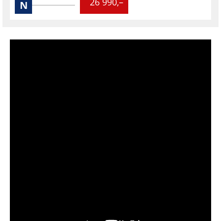
26 990,–
N