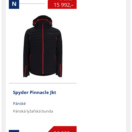
N
15 992,–
Spyder Pinnacle Jkt
Pánské
Pánská lyžařská bunda
