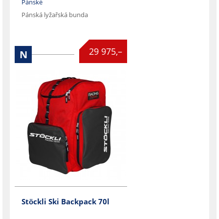
Pánské
Pánská lyžařská bunda

29 975,–
N
Stöckli Ski Backpack 70l