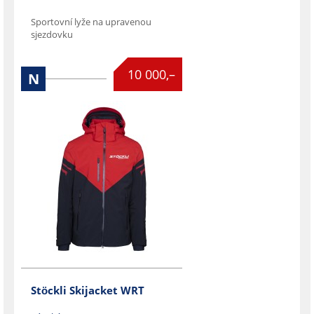
Sportovní lyže na upravenou
sjezdovku

10 000,–
N
Stöckli Skijacket WRT