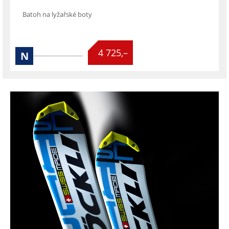
Batoh na lyžařské boty

4 725,–
N