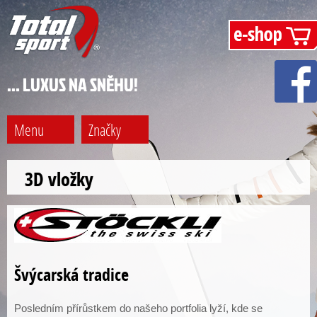
… LUXUS NA SNĚHU!
Menu
Značky
3D vložky
Švýcarská tradice
Posledním přírůstkem do našeho portfolia lyží, kde se