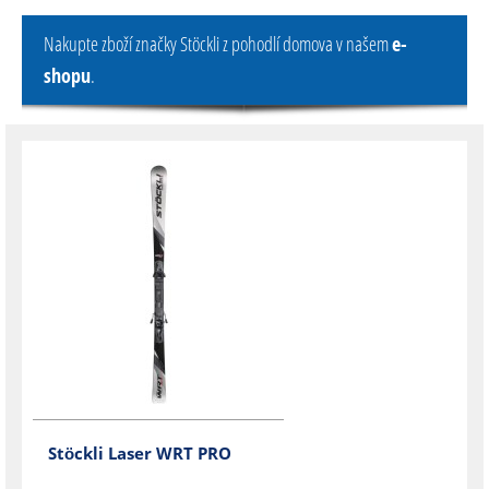
Nakupte zboží značky Stöckli z pohodlí domova v našem
e-
shopu
.
Stöckli Laser WRT PRO