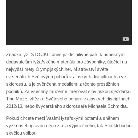
Značka lyží STÖCKLI dnes již definitivně patří k úspěšným
dodavatelům lyžařského materiálu pro závodníky, útočící na
nejvyšší mety Olympijských her, Mistrovství světa
i v seriálech Světových pohárů v alpských disciplínách a ve
skicrossu, a je ověnčena medailemi z těchto prestižních
podniků. Za všechny můžeme jmenovat slovinskou sjezdařku
Tinu Maze, vítězku Světového poháru v alpských disciplínách
2012/13, nebo švýcarského skicrossaře Michaela Schmidta.
Pokud chcete mezi Vašimi lyžařskými botami a sněhem
vyzkoušet opravdu něco zcela výjimečného, tak Stockli budou
skvělou volbou!