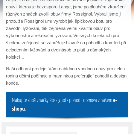
Chcete Vašim nohám dopřát komfort a pohodlí? Chcete
obuvi, kterou je bezesporu Lange, jsme po dlouhém zkoušení
maximálně ochránit Váš pohybový aparát? Pokud ano,
různých značek zvolili obuv firmy Rossignol. Vybrali jsme ji
tak Vám nabízíme řešení! Individualizaci obuvi jsme totiž
dotáhli až na vrchol. Během cca 20 minut Vám na
proto, že Rossignol umí vyrobit jak špičkovou botu pro
nejmodernější technologii od francouzské firmy Sidas
závodní lyžování, tak zejména velmi kvalitní obuv pro
zhotovíme podle otisku Vašeho chodidla
3D sportovní
výkonnostní a rekreační lyžování. Ve svých kolekcích pro
vložky
do Vaší lyžařské, běžecké, golfové či jiné obuvi
a posuneme tak Vaše boty bez nadsázky o několik úrovní
širokou veřejnost se zaměřuje hlavně na pohodlí a komfort při
výše.
celodenním lyžování a dvojnásob to platí u dámských
kolekcí…
Naši odborní prodejci Vám nabídnou vhodnou obuv pro celou
rodinu dětmi počínaje a maminkou preferující pohodlí a design
konče.
Nakupte zboží značky Rossignol z pohodlí domova v našem
e-
shopu
.