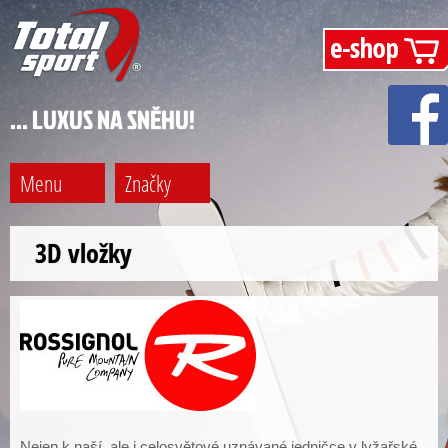
… LUXUS NA SNĚHU!
Menu
Značky
3D vložky
Nejen k naší, ale i celosvětové uznávané jedničce v lyžařské