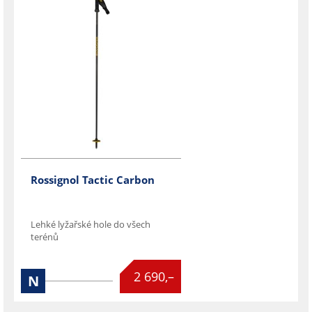
Rossignol Tactic Carbon
Lehké lyžařské hole do všech
terénů

2 690,–
N