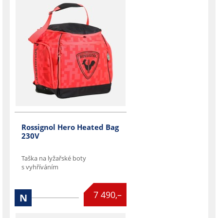
Rossignol Hero Heated Bag
230V
Taška na lyžařské boty
s vyhříváním

7 490,–
N