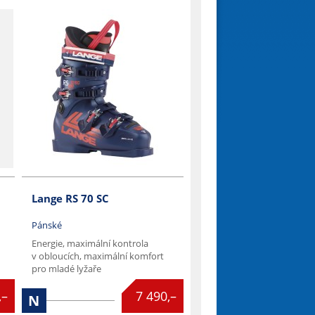
Lange RS 70 SC
Pánské
Energie, maximální kontrola
v obloucích, maximální komfort
pro mladé lyžaře

,–
7 490,–
N