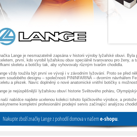
načka Lange je nesmazatelně zapsána v historii výroby lyžařské obuvi. Byla 
keletem, první, kdo vyrobil lyžařskou obuv speciálně tvarovanou pro ženy, a ta
ířkami skeletu a botičky tak, aby vyhovovaly různým tvarům chodidla.
ange vždy toužila být první ve vývoji i v závodním lyžování. Proto se před ně
irem soudobého designu – společnosti PININFARINA – dvorním návrhářem Ferra
keletu a přezek. Navíc doplněný o nové anatomické vnitřní botičky s možnos
ange je nejúspěšnější lyžařskou obuví historie Světového poháru, Olympijskýc
 naší nabídce najdete ucelenou kolekci tohoto špičkového výrobce, a protože
oskytneme kompletní profesionální prodejní servis začínající analýzou chodi
Nakupte zboží značky Lange z pohodlí domova v našem
e-shopu
.