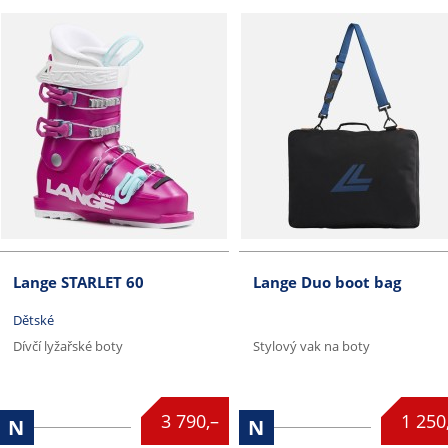
Lange STARLET 60
Lange Duo boot bag
Dětské
Dívčí lyžařské boty
Stylový vak na boty


3 790,–
1 250
N
N