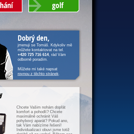
Dobrý den,
jmenuji se Tomáš. Kdykoliv mě
můžete kontaktovat na tel.
+420 725 716 614
, rád Vám
odborně poradím.
Můžete mi také napsat
rovnou z těchto stránek
.
y
Chcete Vašim nohám dopřát
komfort a pohodlí? Chcete
maximálně ochránit Váš
pohybový aparát? Pokud ano,
tak Vám nabízíme řešení!
Individualizaci obuvi jsme totiž