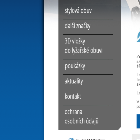
stylová obuv
další značky
3D vložky
do lyžařské obuvi
Z
s
poukázky
š
L
aktuality
f
s
L
kontakt
V
p
ochrana
osobních údajů