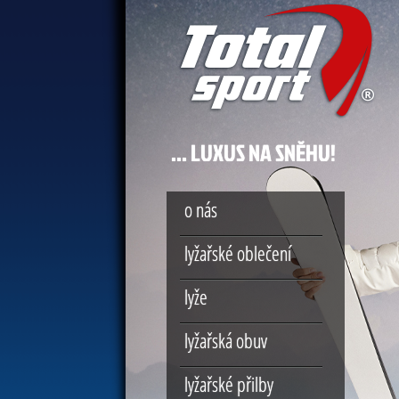
… LUXUS NA SNĚHU!
o nás
lyžařské oblečení
lyže
lyžařská obuv
lyžařské přilby